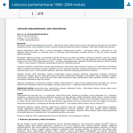
Lietuvos parlamentarai 1990–2004 metais