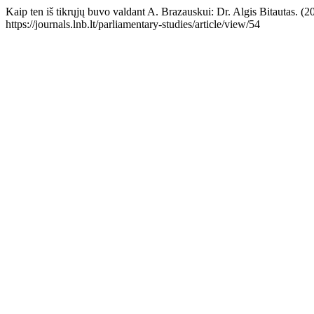
Kaip ten iš tikrųjų buvo valdant A. Brazauskui: Dr. Algis Bitautas. (
https://journals.lnb.lt/parliamentary-studies/article/view/54