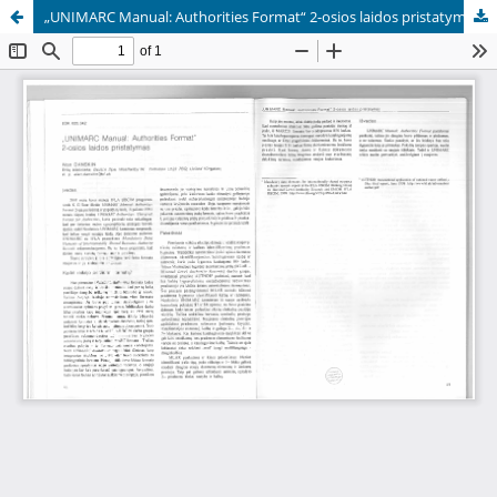
„UNIMARC Manual: Authorities Format“ 2-osios laidos pristatymas