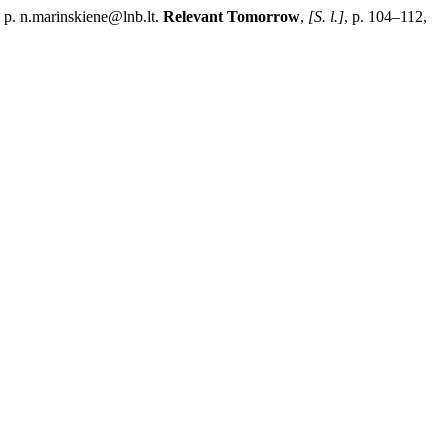
 p. n.marinskiene@lnb.lt.
Relevant Tomorrow
,
[S. l.]
, p. 104–112,