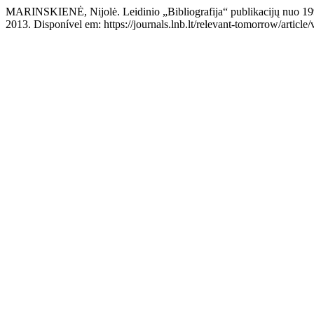
MARINSKIENĖ, Nijolė. Leidinio „Bibliografija“ publikacijų nuo 1993
2013. Disponível em: https://journals.lnb.lt/relevant-tomorrow/articl