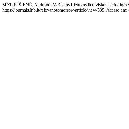
MATIJOŠIENĖ, Audronė. Mažosios Lietuvos lietuviškos periodinės sp
https://journals.lnb.lt/relevant-tomorrow/article/view/535. Acesso em: