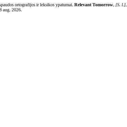
audos ortografijos ir leksikos ypatumai.
Relevant Tomorrow
,
[S. l.]
 8 aug. 2026.