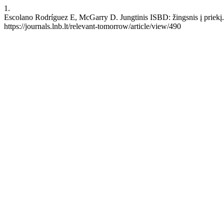
1.
Escolano Rodríguez E, McGarry D. Jungtinis ISBD: žingsnis į priekį. 
https://journals.lnb.lt/relevant-tomorrow/article/view/490