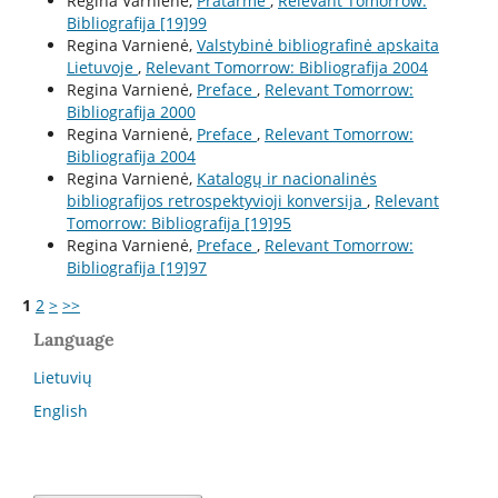
Regina Varnienė,
Pratarmė
,
Relevant Tomorrow:
Bibliografija [19]99
Regina Varnienė,
Valstybinė bibliografinė apskaita
Lietuvoje
,
Relevant Tomorrow: Bibliografija 2004
Regina Varnienė,
Preface
,
Relevant Tomorrow:
Bibliografija 2000
Regina Varnienė,
Preface
,
Relevant Tomorrow:
Bibliografija 2004
Regina Varnienė,
Katalogų ir nacionalinės
bibliografijos retrospektyvioji konversija
,
Relevant
Tomorrow: Bibliografija [19]95
Regina Varnienė,
Preface
,
Relevant Tomorrow:
Bibliografija [19]97
1
2
>
>>
Language
Lietuvių
English