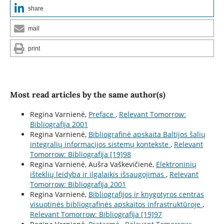
share
mail
print
Most read articles by the same author(s)
Regina Varnienė,
Preface
,
Relevant Tomorrow:
Bibliografija 2001
Regina Varnienė,
Bibliografinė apskaita Baltijos šalių
integralių informacijos sistemų kontekste
,
Relevant
Tomorrow: Bibliografija [19]98
Regina Varnienė, Aušra Vaškevičienė,
Elektroninių
išteklių leidyba ir ilgalaikis išsaugojimas
,
Relevant
Tomorrow: Bibliografija 2001
Regina Varnienė,
Bibliografijos ir knygotyros centras
visuotinės bibliografinės apskaitos infrastruktūroje
,
Relevant Tomorrow: Bibliografija [19]97