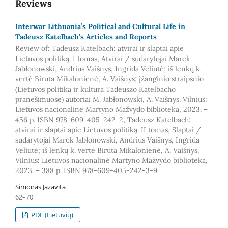
Reviews
Interwar Lithuania’s Political and Cultural Life in
Tadeusz Katelbach’s Articles and Reports
Review of: Tadeusz Katelbach: atvirai ir slaptai apie
Lietuvos politiką. I tomas, Atvirai / sudarytojai Marek
Jabłonowski, Andrius Vaišnys, Ingrida Veliutė; iš lenkų k.
vertė Biruta Mikalonienė, A. Vaišnys; įžanginio straipsnio
(Lietuvos politika ir kultūra Tadeuszo Katelbacho
pranešimuose) autoriai M. Jabłonowski, A. Vaišnys. Vilnius:
Lietuvos nacionalinė Martyno Mažvydo biblioteka, 2023. –
456 p. ISBN 978-609-405-242-2; Tadeusz Katelbach:
atvirai ir slaptai apie Lietuvos politiką. II tomas, Slaptai /
sudarytojai Marek Jabłonowski, Andrius Vaišnys, Ingrida
Veliutė; iš lenkų k. vertė Biruta Mikalonienė, A. Vaišnys.
Vilnius: Lietuvos nacionalinė Martyno Mažvydo biblioteka,
2023. – 388 p. ISBN 978-609-405-242-3-9
Simonas Jazavita
62–70
PDF (Lietuvių)