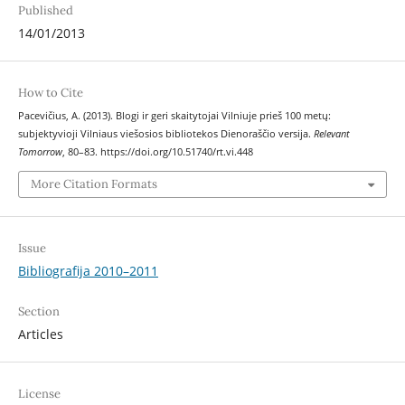
Published
14/01/2013
How to Cite
Pacevičius, A. (2013). Blogi ir geri skaitytojai Vilniuje prieš 100 metų:
subjektyvioji Vilniaus viešosios bibliotekos Dienoraščio versija.
Relevant
Tomorrow
, 80–83. https://doi.org/10.51740/rt.vi.448
More Citation Formats
Issue
Bibliografija 2010–2011
Section
Articles
License