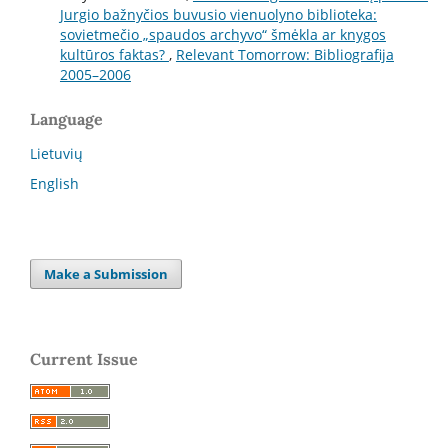
Jurgio bažnyčios buvusio vienuolyno biblioteka:
sovietmečio „spaudos archyvo“ šmėkla ar knygos
kultūros faktas?
,
Relevant Tomorrow: Bibliografija
2005–2006
Language
Lietuvių
English
Make a Submission
Current Issue