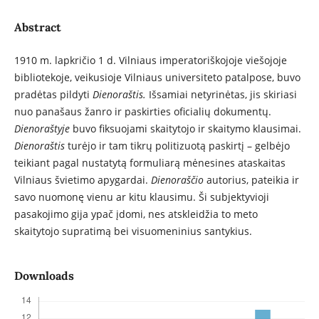
Abstract
1910 m. lapkričio 1 d. Vilniaus imperatoriškojoje viešojoje
bibliotekoje, veikusioje Vilniaus universiteto patalpose, buvo
pradėtas pildyti
Dienoraštis.
Išsamiai netyrinėtas, jis skiriasi
nuo panašaus žanro ir paskirties oficialių dokumen­tų.
Dienoraštyje
buvo fiksuojami skaitytojo ir skaitymo klausimai.
Dienoraštis
turėjo ir tam tikrų politizuotą paskirtį – gelbėjo
teikiant pagal nustatytą formuliarą mėnesines ataskaitas
Vilniaus švietimo apygardai.
Dienoraščio
autorius, pateikia ir
savo nuomonę vienu ar kitu klausimu. Ši subjektyvioji
pasakojimo gija ypač įdomi, nes atskleidžia to meto
skaitytojo supratimą bei visuomeninius santykius.
Downloads