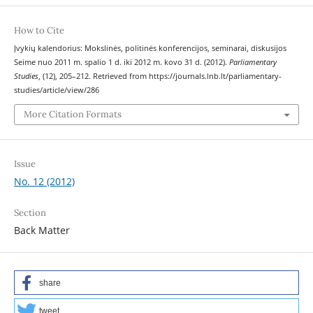
How to Cite
Įvykių kalendorius: Mokslinės, politinės konferencijos, seminarai, diskusijos
Seime nuo 2011 m. spalio 1 d. iki 2012 m. kovo 31 d. (2012).
Parliamentary
Studies
, (12), 205–212. Retrieved from https://journals.lnb.lt/parliamentary-
studies/article/view/286
More Citation Formats
Issue
No. 12 (2012)
Section
Back Matter
share
tweet