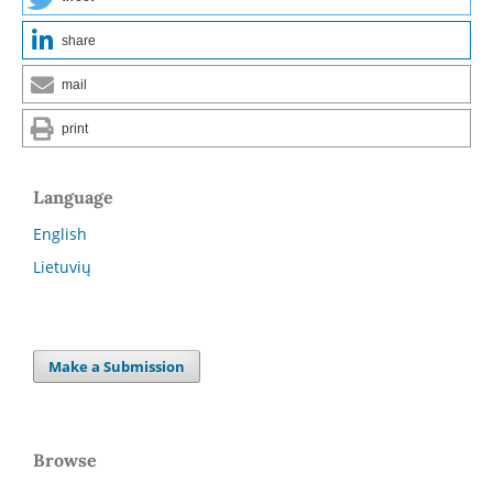
share
mail
print
Language
English
Lietuvių
Make a Submission
Browse