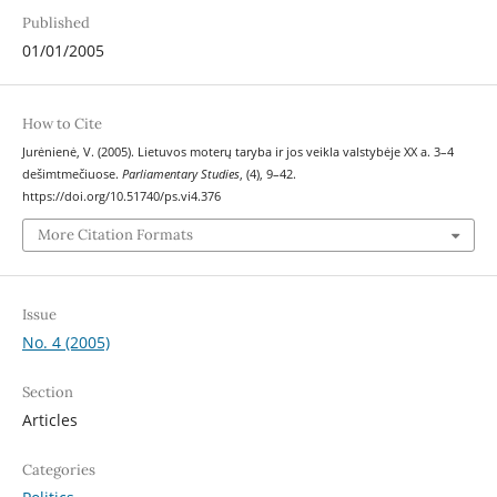
Published
01/01/2005
How to Cite
Jurėnienė, V. (2005). Lietuvos moterų taryba ir jos veikla valstybėje XX a. 3–4
dešimtmečiuose.
Parliamentary Studies
, (4), 9–42.
https://doi.org/10.51740/ps.vi4.376
More Citation Formats
Issue
No. 4 (2005)
Section
Articles
Categories