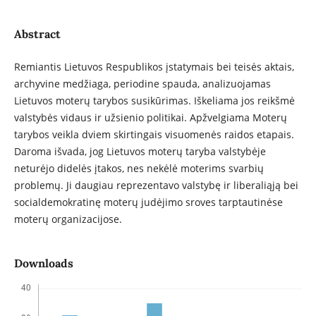
Abstract
Remiantis Lietuvos Respublikos įstatymais bei teisės aktais,
archyvine medžiaga, periodine spauda, analizuojamas
Lietuvos moterų tarybos susikūrimas. Iškeliama jos reikšmė
valstybės vidaus ir užsienio politikai. Apžvelgiama Moterų
tarybos veikla dviem skirtingais visuomenės raidos etapais.
Daroma išvada, jog Lietuvos moterų taryba valstybėje
neturėjo didelės įtakos, nes nekėlė moterims svarbių
problemų. Ji daugiau reprezentavo valstybę ir liberaliąją bei
socialdemokratinę moterų judėjimo sroves tarptautinėse
moterų organizacijose.
Downloads