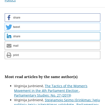
Politics
share
tweet
share
mail
print
Most read articles by the same author(s)
Virginija Jurėnienė,
The Tactics of the Women‘s
Movement in the 4th Parliament Election
,
Parliamentary Studies: No. 27 (2019)
Virginija Jurėnienė,
Steigiamojo Seimo išrinkimas: lygių
politinių teisių įsiteisėjimas valstybėje
,
Parliamentary