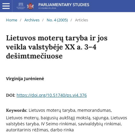
Home
/
Archives
/
No. 4 (2005)
/
Articles
Lietuvos moterų taryba ir jos
veikla valstybėje XX a. 3–4
dešimtmečiuose
Virginija Jurėnienė
https://doi.org/10.51740/ps.vi4.376
DOI:
Lietuvos moterų taryba, memorandumas,
Keywords:
Lietuvos moterų, baigusių aukštąjį mokslą, sąjunga, Lietuvos
valstybės taryba, IV Seimo rinkimai, savivaldybių rinkimai,
autoritarinis rėžimas, darbo rinka