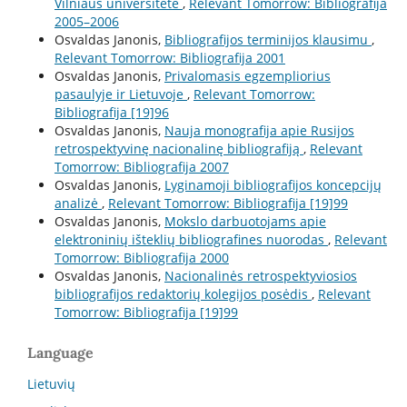
Vilniaus universitete
,
Relevant Tomorrow: Bibliografija
2005–2006
Osvaldas Janonis,
Bibliografijos terminijos klausimu
,
Relevant Tomorrow: Bibliografija 2001
Osvaldas Janonis,
Privalomasis egzempliorius
pasaulyje ir Lietuvoje
,
Relevant Tomorrow:
Bibliografija [19]96
Osvaldas Janonis,
Nauja monografija apie Rusijos
retrospektyvinę nacionalinę bibliografiją
,
Relevant
Tomorrow: Bibliografija 2007
Osvaldas Janonis,
Lyginamoji bibliografijos koncepcijų
analizė
,
Relevant Tomorrow: Bibliografija [19]99
Osvaldas Janonis,
Mokslo darbuotojams apie
elektroninių išteklių bibliografines nuorodas
,
Relevant
Tomorrow: Bibliografija 2000
Osvaldas Janonis,
Nacionalinės retrospektyviosios
bibliografijos redaktorių kolegijos posėdis
,
Relevant
Tomorrow: Bibliografija [19]99
Language
Lietuvių