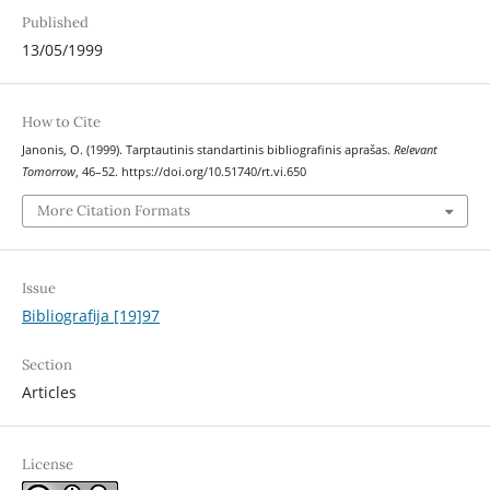
Published
13/05/1999
How to Cite
Janonis, O. (1999). Tarptautinis standartinis bibliografinis aprašas.
Relevant
Tomorrow
, 46–52. https://doi.org/10.51740/rt.vi.650
More Citation Formats
Issue
Bibliografija [19]97
Section
Articles
License