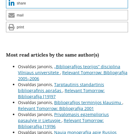
share
mail
print
Most read articles by the same author(s)
Osvaldas Janonis,
„Bibliografijos teorijos“ disciplina
Vilniaus universitete
,
Relevant Tomorrow: Bibliografija
2005–2006
Osvaldas Janonis,
Tarptautinis standartinis
bibliografinis aprašas
,
Relevant Tomorrow:
Bibliografija [19]97
Osvaldas Janonis,
Bibliografijos terminijos klausimu
,
Relevant Tomorrow: Bibliografija 2001
Osvaldas Janonis,
Privalomasis egzempliorius
pasaulyje ir Lietuvoje
,
Relevant Tomorrow:
Bibliografija [19]96
Osvaldas Janonis,
Nauja monografija apie Rusijos