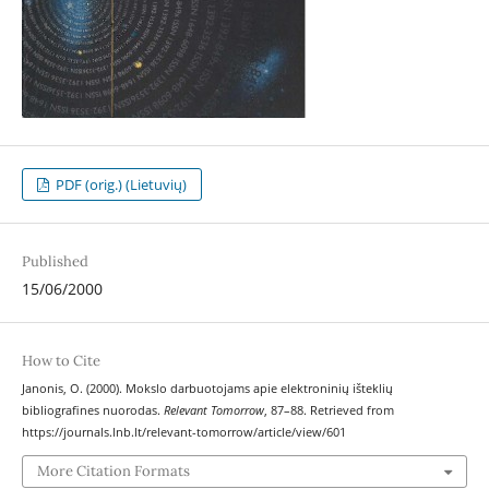
PDF (orig.) (Lietuvių)
Published
15/06/2000
How to Cite
Janonis, O. (2000). Mokslo darbuotojams apie elektroninių išteklių
bibliografines nuorodas.
Relevant Tomorrow
, 87–88. Retrieved from
https://journals.lnb.lt/relevant-tomorrow/article/view/601
More Citation Formats