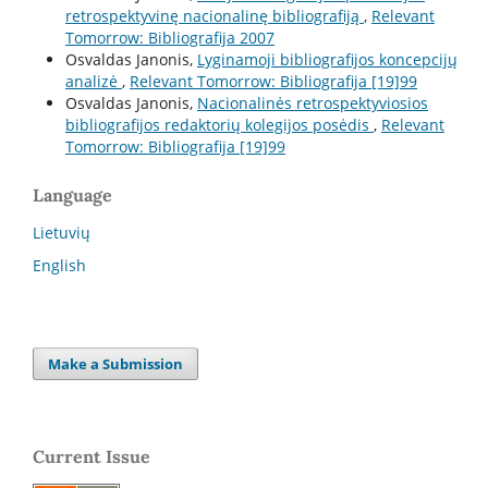
retrospektyvinę nacionalinę bibliografiją
,
Relevant
Tomorrow: Bibliografija 2007
Osvaldas Janonis,
Lyginamoji bibliografijos koncepcijų
analizė
,
Relevant Tomorrow: Bibliografija [19]99
Osvaldas Janonis,
Nacionalinės retrospektyviosios
bibliografijos redaktorių kolegijos posėdis
,
Relevant
Tomorrow: Bibliografija [19]99
Language
Lietuvių
English
Make a Submission
Current Issue